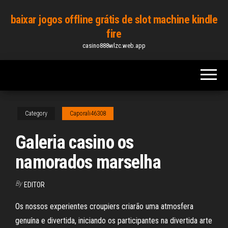
Skip
baixar jogos offline grátis de slot machine kindle
to
fire
the
casino888wlzc.web.app
content
Category
Caporali46308
Galeria casino os
namorados marselha
By
EDITOR
Os nossos experientes croupiers criarão uma atmosfera
genuína e divertida, iniciando os participantes na divertida arte