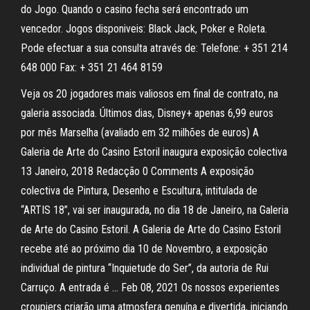
do Jogo. Quando o casino fecha será encontrado um
vencedor. Jogos disponiveis: Black Jack, Poker e Roleta.
Pode efectuar a sua consulta através de: Telefone: + 351 214
648 000 Fax: + 351 21 464 8159
Veja os 20 jogadores mais valiosos em final de contrato, na
galeria associada. Últimos dias, Disney+ apenas 6,99 euros
por mês Marselha (avaliado em 32 milhões de euros) A
Galeria de Arte do Casino Estoril inaugura exposição colectiva
13 Janeiro, 2018 Redacção 0 Comments A exposição
colectiva de Pintura, Desenho e Escultura, intitulada de
“ARTIS 18”, vai ser inaugurada, no dia 18 de Janeiro, na Galeria
de Arte do Casino Estoril. A Galeria de Arte do Casino Estoril
recebe até ao próximo dia 10 de Novembro, a exposição
individual de pintura “Inquietude do Ser”, da autoria de Rui
Carruço. A entrada é … Feb 08, 2021 Os nossos experientes
croupiers criarão uma atmosfera genuína e divertida, iniciando