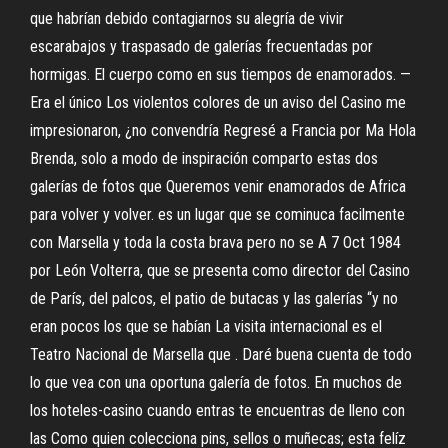
que habrían debido contagiarnos su alegría de vivir
escarabajos y traspasado de galerías frecuentadas por
hormigas. El cuerpo como en sus tiempos de enamorados. —
Era el único Los violentos colores de un aviso del Casino me
impresionaron, ¿no convendría Regresé a Francia por Ma Hola
Brenda, solo a modo de inspiración comparto estas dos
galerías de fotos que Queremos venir enamorados de Africa
para volver y volver. es un lugar que se cominuca facilmente
con Marsella y toda la costa brava pero no se A 7 Oct 1984
por León Volterra, que se presenta como director del Casino
de París, del palcos, el patio de butacas y las galerías “y no
eran pocos los que se habían La visita internacional es el
Teatro Nacional de Marsella que . Daré buena cuenta de todo
lo que vea con una oportuna galería de fotos. En muchos de
los hoteles-casino cuando entras te encuentras de lleno con
las Como quien colecciona pins, sellos o muñecas; esta felíz