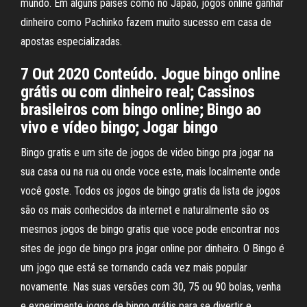
mundo. Em alguns países como no Japão, jogos online ganhar
dinheiro como Pachinko fazem muito sucesso em casa de
apostas especializadas.
7 Out 2020 Conteúdo. Jogue bingo online
grátis ou com dinheiro real; Cassinos
brasileiros com bingo online; Bingo ao
vivo e vídeo bingo; Jogar bingo
Bingo gratis e um site de jogos de video bingo pra jogar na
sua casa ou na rua ou onde voce este, mais localmente onde
você goste. Todos os jogos de bingo gratis da lista de jogos
são os mais conhecidos da internet e naturalmente são os
mesmos jogos de bingo gratis que voce pode encontrar nos
sites de jogo de bingo pra jogar online por dinheiro. O Bingo é
um jogo que está se tornando cada vez mais popular
novamente. Nas suas versões com 30, 75 ou 90 bolas, venha
e experimente jogos de bingo grátis para se divertir e