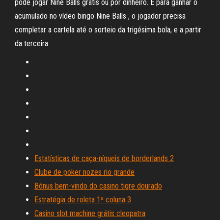
pode jogar Nine Balls grátis ou por dinheiro. E para ganhar o
acumulado no vídeo bingo Nine Balls , o jogador precisa
completar a cartela até o sorteio da trigésima bola, e a partir
da terceira
Estatísticas de caça-níqueis de borderlands 2
Clube de poker nozes rio grande
Bônus bem-vindo do casino tigre dourado
Estratégia de roleta 1ª coluna 3
Casino slot machine grátis cleopatra