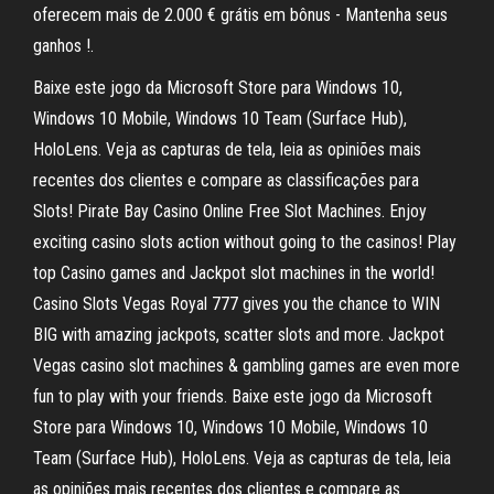
oferecem mais de 2.000 € grátis em bônus - Mantenha seus
ganhos !.
Baixe este jogo da Microsoft Store para Windows 10,
Windows 10 Mobile, Windows 10 Team (Surface Hub),
HoloLens. Veja as capturas de tela, leia as opiniões mais
recentes dos clientes e compare as classificações para
Slots! Pirate Bay Casino Online Free Slot Machines. Enjoy
exciting casino slots action without going to the casinos! Play
top Casino games and Jackpot slot machines in the world!
Casino Slots Vegas Royal 777 gives you the chance to WIN
BIG with amazing jackpots, scatter slots and more. Jackpot
Vegas casino slot machines & gambling games are even more
fun to play with your friends. Baixe este jogo da Microsoft
Store para Windows 10, Windows 10 Mobile, Windows 10
Team (Surface Hub), HoloLens. Veja as capturas de tela, leia
as opiniões mais recentes dos clientes e compare as