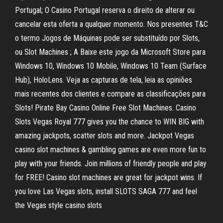
Portugal; O Casino Portugal reserva o direito de alterar ou
cancelar esta oferta a qualquer momento. Nos presentes T&C
o termo Jogos de Máquinas pode ser substituído por Slots,
ou Slot Machines ; A Baixe este jogo da Microsoft Store para
Windows 10, Windows 10 Mobile, Windows 10 Team (Surface
Hub), HoloLens. Veja as capturas de tela, leia as opiniões
mais recentes dos clientes e compare as classificações para
Slots! Pirate Bay Casino Online Free Slot Machines. Casino
Slots Vegas Royal 777 gives you the chance to WIN BIG with
amazing jackpots, scatter slots and more. Jackpot Vegas
casino slot machines & gambling games are even more fun to
play with your friends. Join millions of friendly people and play
for FREE! Casino slot machines are great for jackpot wins. If
you love Las Vegas slots, install SLOTS SAGA 777 and feel
the Vegas style casino slots