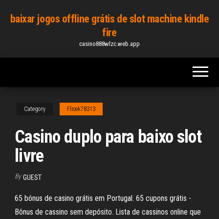
Skip
baixar jogos offline grátis de slot machine kindle
to
fire
the
casino888wlzc.web.app
content
Category
Flicek78313
Casino duplo para baixo slot
livre
By
GUEST
65 bónus de casino grátis em Portugal. 65 cupons grátis -
Bônus de cassino sem depósito. Lista de cassinos online que