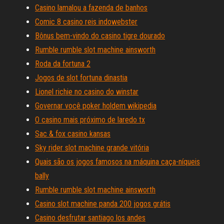
Casino lamalou a fazenda de banhos
Comic 8 casino reis indowebster
Bônus bem-vindo do casino tigre dourado
Rumble rumble slot machine ainsworth
Roda da fortuna 2
Jogos de slot fortuna dinastia
Lionel richie no casino do winstar
Governar você poker holdem wikipedia
O casino mais próximo de laredo tx
Sac & fox casino kansas
Sky rider slot machine grande vitória
Quais são os jogos famosos na máquina caça-níqueis
bally
Rumble rumble slot machine ainsworth
Casino slot machine panda 200 jogos grátis
Casino desfrutar santiago los andes