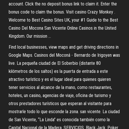
account. Click the no deposit bonus link to claim it. Enter the
bonus code to claim the bonus. Visit casino Crazy Monkey .
Welcome to Best Casino Sites UK, your #1 Guide to the Best
Casino Del Mocona San Vicente Online Casinos in the United
Kingdom. Our mission …
Find local businesses, view maps and get driving directions in
Google Maps. Casinos del Moconá - Bernardo de Irigoyen was
live. La pequeña ciudad de El Soberbio (distante 80
kilómetros de los saltos) es la puerta de entrada a este
atractivo turístico y es el lugar ideal para quienes quieren
tener servicios al alcance de la mano, como restaurantes,
hoteles, un casino, agencias de viaje, oficina de turismo y
otros prestadores turísticos que esperan al visitante para
mostrarle todo lo que esconde la zona. san vicente. La ciudad
de San Vicente, “La Linda” es conocida también como la
Capital Nacional de la Madera. SERVICIOS. Black Jack. Poker