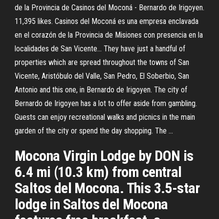
de la Provincia de Casinos del Moconá - Bernardo de Irigoyen.
11,395 likes. Casinos del Moconá es una empresa enclavada
en el corazón de la Provincia de Misiones con presencia en la
localidades de San Vicente… They have just a handful of
properties which are spread throughout the towns of San
Vicente, Aristóbulo del Valle, San Pedro, El Soberbio, San
Antonio and this one, in Bernardo de Irigoyen. The city of
Bernardo de Irigoyen has a lot to offer aside from gambling.
Guests can enjoy recreational walks and picnics in the main
garden of the city or spend the day shopping. The …
Mocona Virgin Lodge by DON is
6.4 mi (10.3 km) from central
Saltos del Mocona. This 3.5-star
lodge in Saltos del Mocona