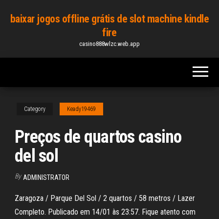
Skip
baixar jogos offline grátis de slot machine kindle
to
fire
the
casino888wlzc.web.app
content
Category
Keady19469
Preços de quartos casino
del sol
By
ADMINISTRATOR
Zaragoza / Parque Del Sol / 2 quartos / 58 metros / Lazer
Completo. Publicado em 14/01 às 23:57. Fique atento com