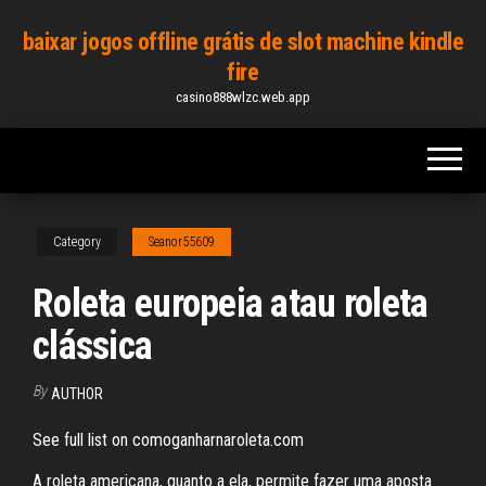
Skip
baixar jogos offline grátis de slot machine kindle
to
fire
the
casino888wlzc.web.app
content
Category
Seanor55609
Roleta europeia atau roleta
clássica
By
AUTHOR
See full list on comoganharnaroleta.com
A roleta americana, quanto a ela, permite fazer uma aposta