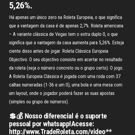
5,26%.
Há apenas um único zero na Roleta Europeia, o que significa
que a vantagem da casa é de apenas 2,7%. Roleta americana
– A variante clássica de Vegas tem o extra duplo 0, o que
significa que a vantagem da casa aumenta para 5,26%. Esteja
ciente disso antes de jogar. Roleta Clássica Europeia
Objectivo. O seu objectivo consiste em acertar no resultado
da roleta (seja o número concreto ou o grupo certo). O jogo.
A Roleta Europeia Clássica é jogada com uma roda com 37
calhas numeradas (1-36 e um 0), uma bola e uma mesa com
um layout, onde o jogador poderá fazer as suas apostas
(simples ou grupo de números).
💲💰 Nosso diferencial é o suporte
pessoal por whatsapp!Acesse:
http://www.TradeRoleta.com/video**