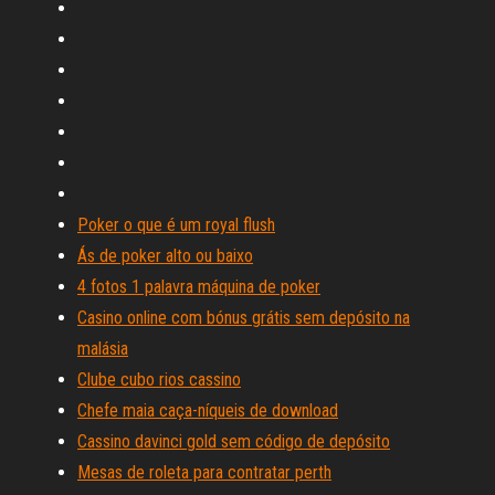
Poker o que é um royal flush
Ás de poker alto ou baixo
4 fotos 1 palavra máquina de poker
Casino online com bónus grátis sem depósito na
malásia
Clube cubo rios cassino
Chefe maia caça-níqueis de download
Cassino davinci gold sem código de depósito
Mesas de roleta para contratar perth