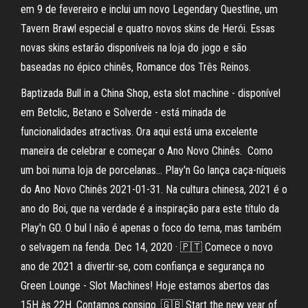
em 9 de fevereiro e inclui um novo Legendary Questline, um
Tavern Brawl especial e quatro novos skins de Herói. Essas
novas skins estarão disponíveis na loja do jogo e são
baseadas no épico chinês, Romance dos Três Reinos.
Baptizada Bull in a China Shop, esta slot machine - disponível
em Betclic, Betano e Solverde - está minada de
funcionalidades atractivas. Ora aqui está uma excelente
maneira de celebrar e começar o Ano Novo Chinês. ‍ Como
um boi numa loja de porcelanas…‍ Play'n Go lança caça-níqueis
do Ano Novo Chinês 2021-01-31. Na cultura chinesa, 2021 é o
ano do Boi, que na verdade é a inspiração para este título da
Play'n GO. O bul l não é apenas o foco do tema, mas também
o selvagem na fenda. Dec 14, 2020 · 🇵🇹 Comece o novo
ano de 2021 a divertir-se, com confiança e segurança no
Green Lounge - Slot Machines! Hoje estamos abertos das
15H às 22H. Contamos consigo. 🇬🇧 Start the new year of