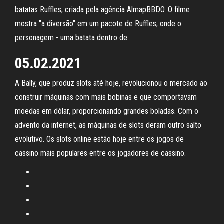
batatas Ruffles, criada pela agência AlmapBBDO. O filme
mostra "a diversão" em um pacote de Ruffles, onde o
personagem - uma batata dentro de
05.02.2021
A Bally, que produz slots até hoje, revolucionou o mercado ao
construir máquinas com mais bobinas e que comportavam
moedas em dólar, proporcionando grandes boladas. Com o
advento da internet, as máquinas de slots deram outro salto
evolutivo. Os slots online estão hoje entre os jogos de
cassino mais populares entre os jogadores de cassino.